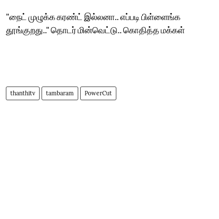
"நைட் முழுக்க கரண்ட் இல்லனா.. எப்படி பிள்ளைங்க
தூங்குறது.." தொடர் மின்வெட்டு.. கொதித்த மக்கள்
thanthitv
tambaram
PowerCut