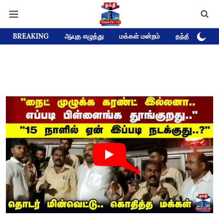
BREAKING
ஆயுத எழுத்து
மக்கள் மன்றம்
தந்தி டிவி D