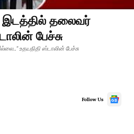
ம் இடத்தில் தலைவர்
டாலின் பேச்சு
ல்லை.." உதயநிதி ஸ்டாலின் பேச்சு
Follow Us