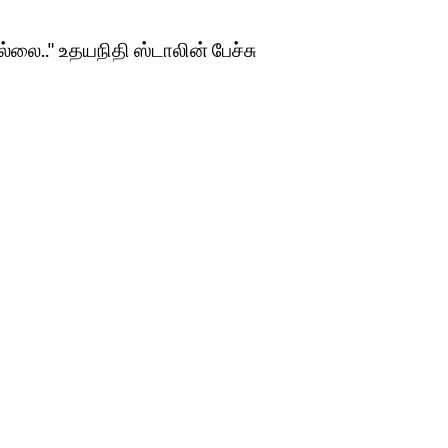
்லை.." உதயநிதி ஸ்டாலின் பேச்சு