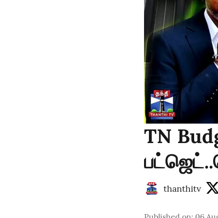
TN Budg
பட்ஜெட்
thanthitv
Published on
:
06 Au