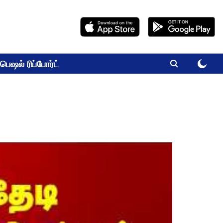
பெஷல் ரிப்போர்ட்