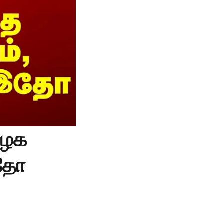
ிழக
இதோ