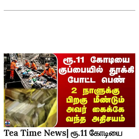
Tea Time News| ரூ.11 கோடியை