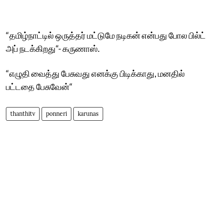
“தமிழ்நாட்டில் ஒருத்தர் மட்டுமே நடிகன் என்பது போல பில்ட்
அப் நடக்கிறது“- கருணாஸ்.
“எழுதி வைத்து பேசுவது எனக்கு பிடிக்காது, மனதில்
பட்டதை பேசுவேன்“
thanthitv
ponneri
karunas