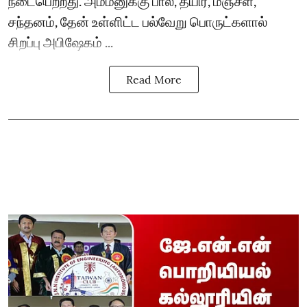
நடைபெற்றது. அம்மனுக்கு பால், தயிர், மஞ்சள்,
சந்தனம், தேன் உள்ளிட்ட பல்வேறு பொருட்களால்
சிறப்பு அபிஷேகம் ...
Read More