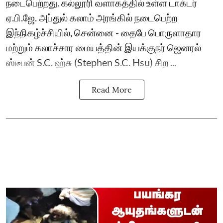
நடைபெற்றது. கல்லூரி வளாகத்தில் உள்ள டாக்டர்
ஏ.பி.ஜே. அப்துல் கலாம் அரங்கில் நடைபெற்ற
இந்நிகழ்ச்சியில், சென்னை - தைபே பொருளாதார
மற்றும் கலாச்சார மையத்தின் இயக்குநர் ஜெனரல்
ஸ்டீபன் S.C. ஹ்சு (Stephen S.C. Hsu) சிற ...
Read More