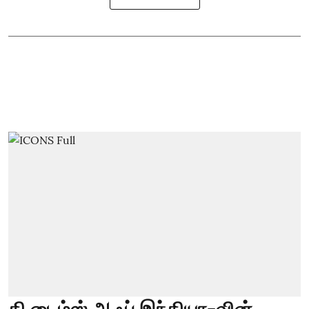
தி டைம்ஸ் ஆஃப் இந்தியா-வின்