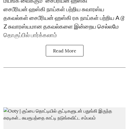
மயங்க வைக்கும் `சைபீரியன் ஹஸ்கி'
சைபீரியன் ஹஸ்கி நாய்கள் பற்றிய சுவாரஸ்ய
தகவல்கள் சைபீரியன் ஹஸ்கி ரக நாய்கள் பற்றிய A டூ
Z சுவாரஸ்யமான தகவல்களை இன்றைய செல்லமே
தொகுப்பில் பார்க்கலாம்
Read More