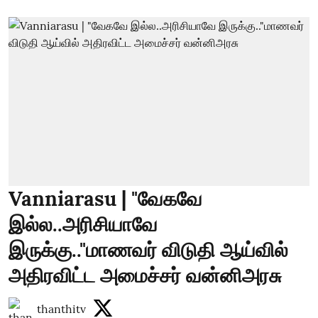
Vanniarasu | "வேகவே
இல்ல..அரிசியாவே
இருக்கு.."மாணவர் விடுதி ஆய்வில்
அதிரவிட்ட அமைச்சர் வன்னிஅரசு
thanthitv