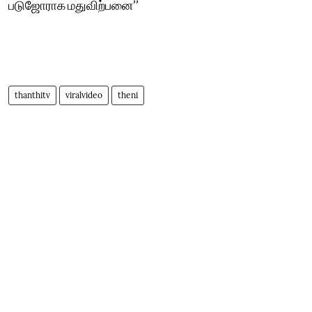
படுஜோராக மதுவிற்பனை’’
thanthitv
viralvideo
theni