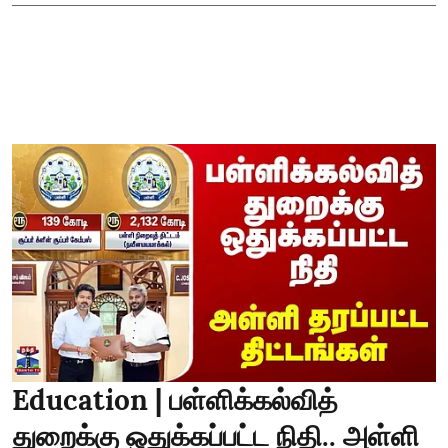
Education | பள்ளிக்கல்வித்
துறைக்கு ஒதுக்கப்பட்ட நிதி.. அள்ளி