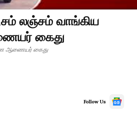
்சம் லஞ்சம் வாங்கிய
யர் கைது
இணை ஆணையர் கைது
Follow Us