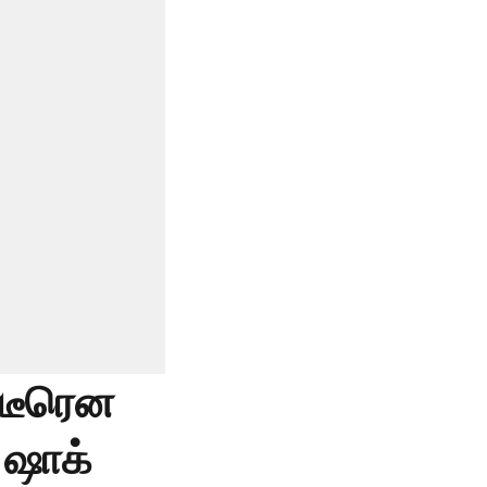
ிடீரென
 ஷாக்