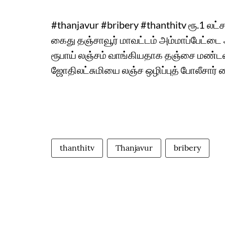
#thanjavur #bribery #thanthitv ரூ.1
கைது தஞ்சாவூர் மாவட்டம் அம்மாப்பேட்டை அ
ரூபாய் லஞ்சம் வாங்கியதாக தஞ்சை ம
ஜோதிலட்சுமியை லஞ்ச ஒழிப்புத் போலீசார் 
thanthitv
Thanjavur
bribery