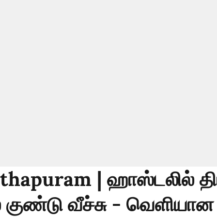
hapuram | ஹாஸ்டலில் த
் குண்டு வீச்சு - வெளியான