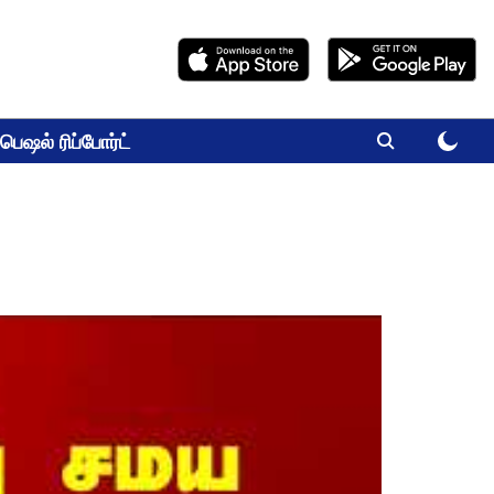
பெஷல் ரிப்போர்ட்