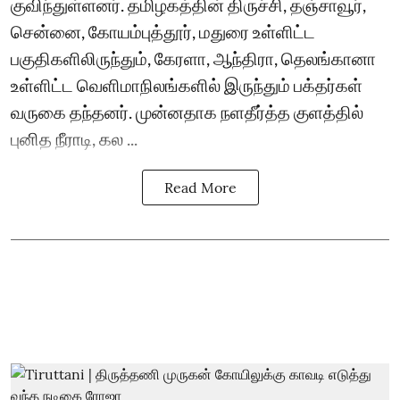
குவிந்துள்ளனர். தமிழகத்தின் திருச்சி, தஞ்சாவூர்,
சென்னை, கோயம்புத்தூர், மதுரை உள்ளிட்ட
பகுதிகளிலிருந்தும், கேரளா, ஆந்திரா, தெலங்கானா
உள்ளிட்ட வெளிமாநிலங்களில் இருந்தும் பக்தர்கள்
வருகை தந்தனர். முன்னதாக நளதீர்த்த குளத்தில்
புனித நீராடி, கல ...
Read More