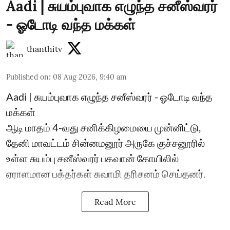
Aadi | சுயம்புவாக எழுந்த சனீஸ்வரர்
- ஓடோடி வந்த மக்கள்
thanthitv
Published on
:
08 Aug 2026, 9:40 am
Aadi | சுயம்புவாக எழுந்த சனீஸ்வரர் - ஓடோடி வந்த
மக்கள்
ஆடி மாதம் 4-வது சனிக்கிழமையை முன்னிட்டு,
தேனி மாவட்டம் சின்னமனூர் அருகே குச்சனூரில்
உள்ள சுயம்பு சனீஸ்வரர் பகவான் கோயிலில்
ஏராளமான பக்தர்கள் சுவாமி தரிசனம் செய்தனர்.
Read More