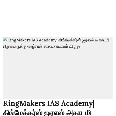
KingMakers IAS Academy|
கிங்மேக்கர்ஸ் ஐஏஎஸ் அகாடமி