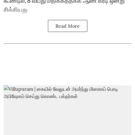
கூண்டில், 8 வயது மதிக்கத்தக்க ஆண் கரடி ஒன்று
சிக்கியது
Read More