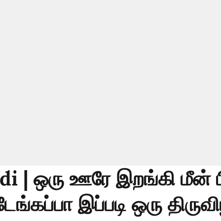
i | ஒரு ஊரே இறங்கி மீன் பி
ங்கப்பா இப்படி ஒரு திருவ