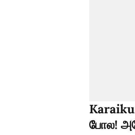
Karaikud
போல! அடே