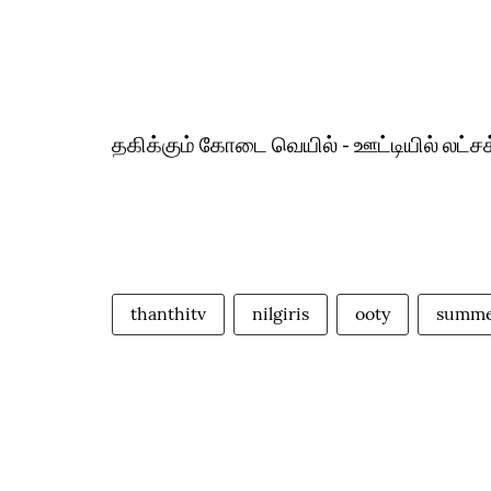
தகிக்கும் கோடை வெயில் - ஊட்டியில் லட்ச
thanthitv
nilgiris
ooty
summe