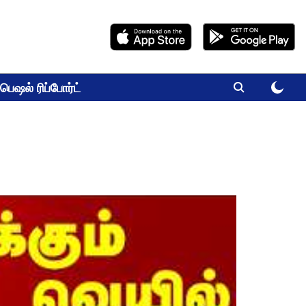
பெஷல் ரிப்போர்ட்