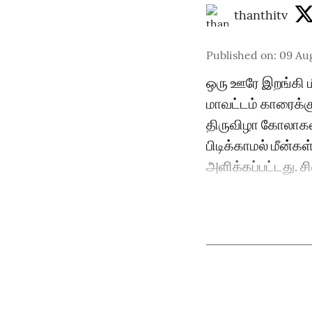
thanthitv
Published on
:
09 Au
ஒரு ஊரே இறங்கி ம
மாவட்டம் காரைக்கு
திருவிழா கோலாகல
பிடிக்காமல் மீன்கள
அளிக்கப்பட்டது. சி