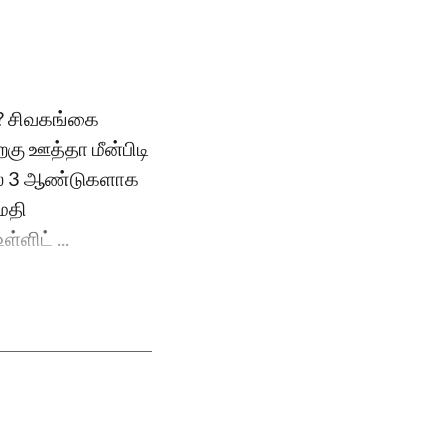
வா? சிவகங்கை
றகு ஊத்தா மீன்பிடி
ல் 3 ஆண்டுகளாக
ுமதி
்ளிட் ...