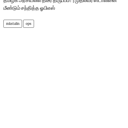
மீண்டும் சந்தித்த ஓபிஎஸ்
mkstalin
ops