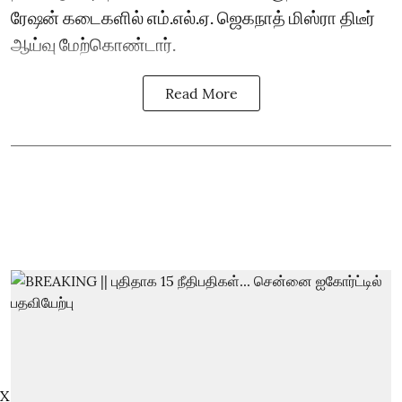
ரேஷன் கடைகளில் எம்.எல்.ஏ. ஜெகநாத் மிஸ்ரா திடீர்
ஆய்வு மேற்கொண்டார்.
Read More
X