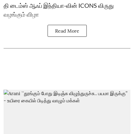
தி டைம்ஸ் ஆஃப் இந்தியா-வின் ICONS விருது
வழங்கும் விழா
Read More