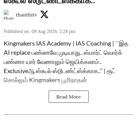
ஸ்கூல் ஸ்டூடண்ட்ஸ்க்காக..’’
thanthitv
Published on
:
09 Aug 2026, 2:28 pm
Kingmakers IAS Academy | IAS Coaching | ``இத
AI replace பண்ணவே முடியாது.. ஸ்மார்ட் வொர்க்
பண்ணா யார் வேணாலும் ஜெயிக்கலாம்..
Exclusiveஆ ஸ்கூல் ஸ்டூடண்ட்ஸ்க்காக..’’ | ரூட்
சொல்லும் Kingmakers பூமிநாதன்
Read More