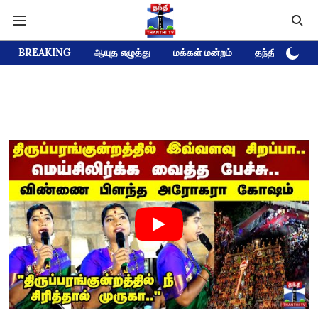
BREAKING
ஆயுத எழுத்து
மக்கள் மன்றம்
தந்தி டிவி D