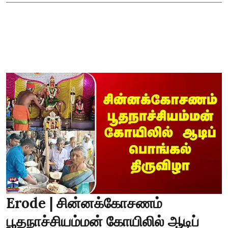
Erode | சின்னக்கோசணம்
பூதநாச்சியம்மன் கோயிலில் ஆடிப்