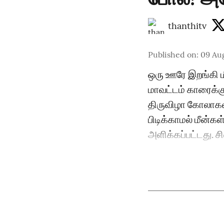
thanthitv
Published on
:
09 Au
ஒரு ஊரே இறங்கி ம
மாவட்டம் காரைக்கு
திருவிழா கோலாகல
பிடிக்காமல் மீன்கள
அளிக்கப்பட்டது. சி