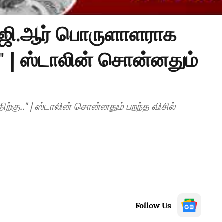
்.ஜி.ஆர் பொருளாளராக
." | ஸ்டாலின் சொன்னதும்
்கு.." | ஸ்டாலின் சொன்னதும் பறந்த விசில்
Follow Us