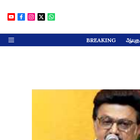
BREAKING
ஆயுத 