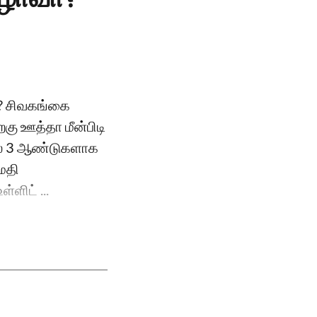
வா? சிவகங்கை
றகு ஊத்தா மீன்பிடி
ல் 3 ஆண்டுகளாக
ுமதி
்ளிட் ...