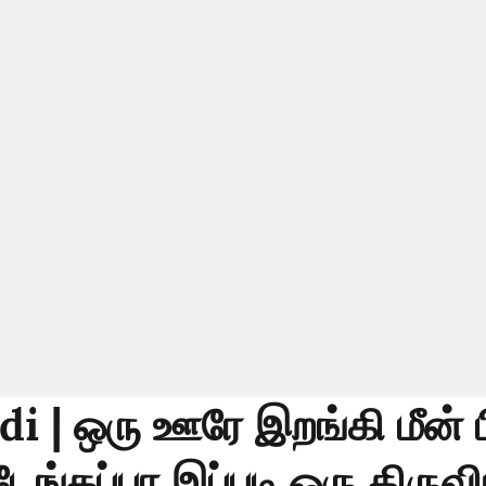
i | ஒரு ஊரே இறங்கி மீன் பி
ங்கப்பா இப்படி ஒரு திருவ