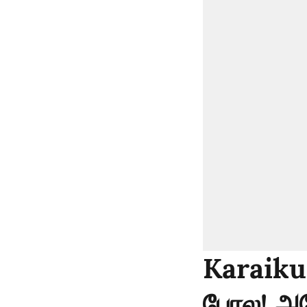
Karaikud
போல! அடே