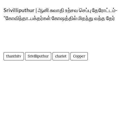
Srivilliputhur | ஆனி சுவாதி உற்சவ செப்பு தேரோட்டம்-
"கோவிந்தா..பக்தர்கள் கோஷத்தில் மிதந்து வந்த தேர்
thanthitv
Srivilliputhur
chariot
Copper