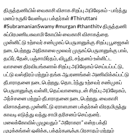
திருத்தணியில் வைகாசி விசாக சிறப்பு அபிஷேகம் - பார்த்து
மனம் உருகி வேண்டிய பக்தர்கள் #Thiruttani
#SubramanianSwamy #murgan #thanthitv திருத்தணி
சுப்பிரமணியசுவாமி கோயில் வைகாசி விசாகத்தை
முன்னிட்டு உற்சவர் சண்முகப் பெருமானுக்கு சிறப்பு பூஜைகள்
நடைபெற்றது அதிகாலை மூலவர் முருகப்பெருமானுக்கு பால்,
தயிர், தேன், பஞ்சாமிர்தம், விபூதி, சந்தனம் உள்ளிட்ட
வாசனை திரவியங்களால் சிறப்பு அபிஷேகம் செய்யப்பட்டு,
பட்டு வஸ்திரம் மற்றும் தங்க ஆபரணங்கள் அணிவிக்கப்பட்டு
தீபாராதனை நடைபெற்றது. தொடர்ந்து உற்சவர் சண்முகப்
பெருமானுக்கு வள்ளி, தெய்வானையுடன் சிறப்பு அபிஷேகம்,
அர்ச்சனை மற்றும் தீபாராதனை நடைபெற்றது. வைகாசி
விசாகத்தை முன்னிட்டு ஏராளமான பக்தர்கள் விரதமிருந்து
காவடி எடுத்து வந்து சாமி தரிசனம் செய்தனர்.
மலைக்கோவில் முழுவதும் “அரோகரா” என்ற பக்தி
முழக்கங்கள் ஒலிக்க, பக்தர்களுக்கு பிரசாதம் மற்றும்