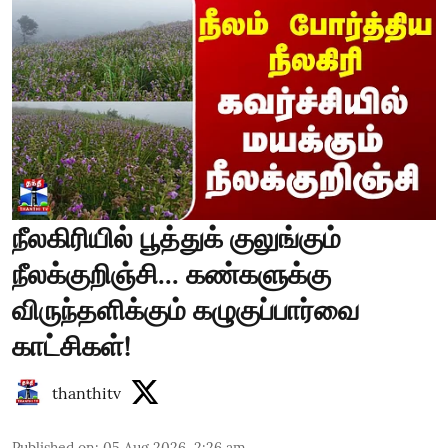
நீலகிரியில் பூத்துக் குலுங்கும்
நீலக்குறிஞ்சி... கண்களுக்கு
விருந்தளிக்கும் கழுகுப்பார்வை
காட்சிகள்!
thanthitv
Published on
:
05 Aug 2026, 2:26 am