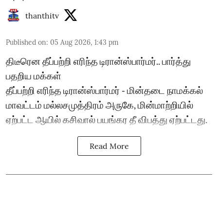
thanthitv
Published on
:
05 Aug 2026, 1:43 pm
திடீரென தீப்பற்றி எரிந்த டிரான்ஸ்பார்மர்.. பார்த்து
பதறிய மக்கள்
தீப்பற்றி எரிந்த டிரான்ஸ்பார்மர் - மின்தடை நாமக்கல்
மாவட்டம் மல்லசமுத்திரம் அருகே, மின்மாற்றியில்
ஏற்பட்ட ஆயில் கசிவால் பயங்கர தீ விபத்து ஏற்பட்டது.
Read More