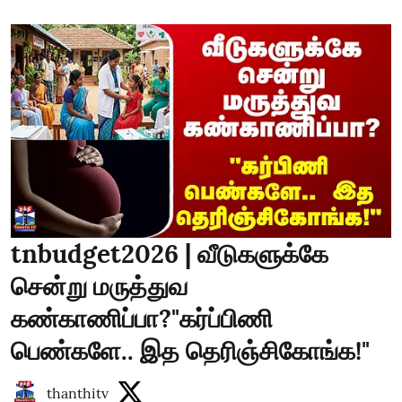
tnbudget2026 | வீடுகளுக்கே
சென்று மருத்துவ
கண்காணிப்பா?"கர்ப்பிணி
பெண்களே.. இத தெரிஞ்சிகோங்க!"
thanthitv