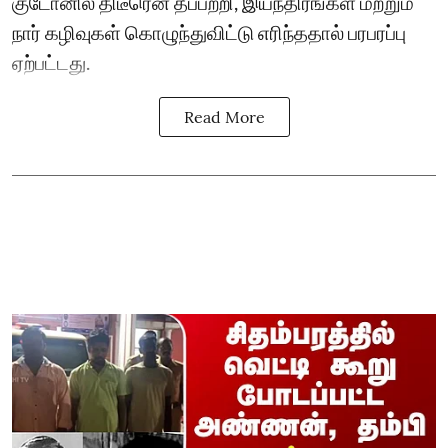
குடோனில் திடீரென தீப்பற்றி, இயந்திரங்கள் மற்றும்
நார் கழிவுகள் கொழுந்துவிட்டு எரிந்ததால் பரபரப்பு
ஏற்பட்டது.
Read More