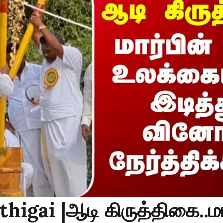
thigai |ஆடி கிருத்திகை..மா