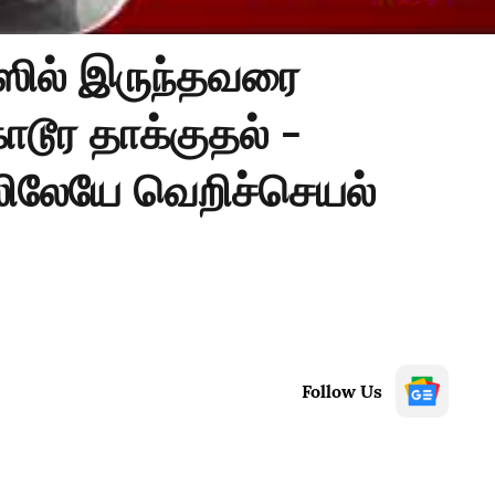
ஸில் இருந்தவரை
டூர தாக்குதல் -
ிலேயே வெறிச்செயல்
Follow Us