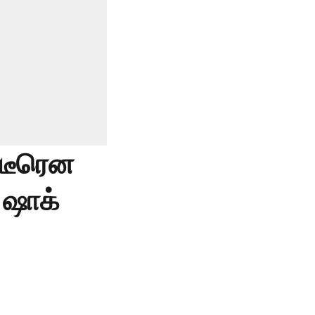
ிடீரென
 ஷாக்