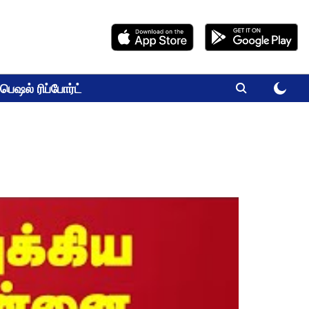
பெஷல் ரிப்போர்ட்