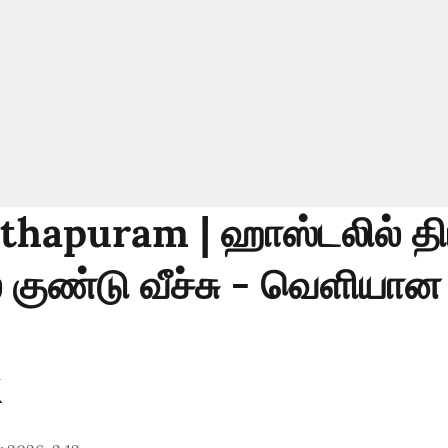
hapuram | ஹாஸ்டலில் த
் குண்டு வீச்சு - வெளியான