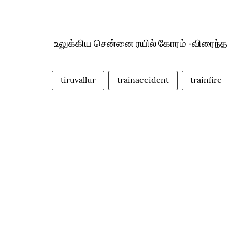
உலுக்கிய சென்னை ரயில் கோரம் -விரைந்த 
tiruvallur
trainaccident
trainfire