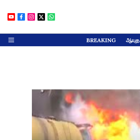
BREAKING
ஆயுத 