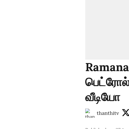
Ramanat
பெட்ரோல
வீடியோ
thanthitv