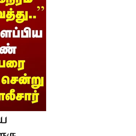
ிய
ூரு