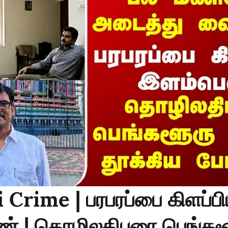
Crime | பரபரப்பை கிளப்ப
் | தொழிலதிபரை பெங்கள