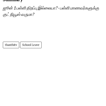
ஜூன் 1 பள்ளி திறப்பு இல்லையா? - பள்ளி மாணவர்களுக்கு
குட் நியூஸ் வருமா?
thanthitv
School Leave