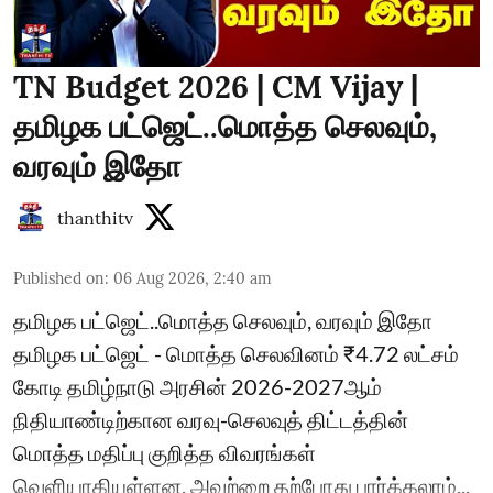
TN Budget 2026 | CM Vijay |
தமிழக பட்ஜெட்..மொத்த செலவும்,
வரவும் இதோ
thanthitv
Published on
:
06 Aug 2026, 2:40 am
தமிழக பட்ஜெட்..மொத்த செலவும், வரவும் இதோ
தமிழக பட்ஜெட் - மொத்த செலவினம் ₹4.72 லட்சம்
கோடி தமிழ்நாடு அரசின் 2026-2027ஆம்
நிதியாண்டிற்கான வரவு-செலவுத் திட்டத்தின்
மொத்த மதிப்பு குறித்த விவரங்கள்
வெளியாகியுள்ளன. அவற்றை தற்போது பார்க்கலாம்...