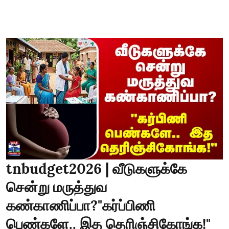
tnbudget2026 | வீடுகளுக்கே
சென்று மருத்துவ
கண்காணிப்பா?"கர்ப்பிணி
பெண்களே.. இத தெரிஞ்சிகோங்க!"