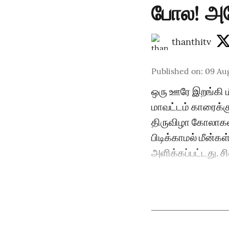
போல! அடே
thanthitv
Published on
:
09 Au
ஒரு ஊரே இறங்கி ம
மாவட்டம் காரைக்கு
திருவிழா கோலாகல
பிடிக்காமல் மீன்கள
அளிக்கப்பட்டது. சி