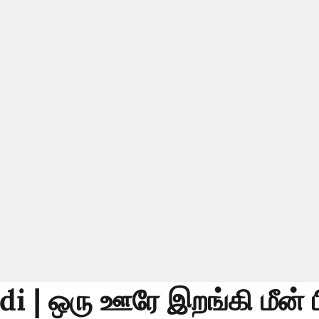
i | ஒரு ஊரே இறங்கி மீன் பி