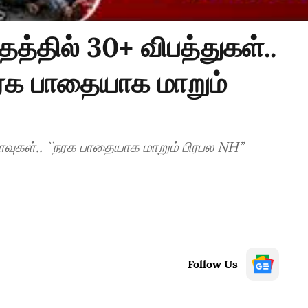
த்தில் 30+ விபத்துகள்..
நரக பாதையாக மாறும்
ாவுகள்.. ``நரக பாதையாக மாறும் பிரபல NH’’
Follow Us