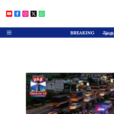
BREAKING
ஆயுத 