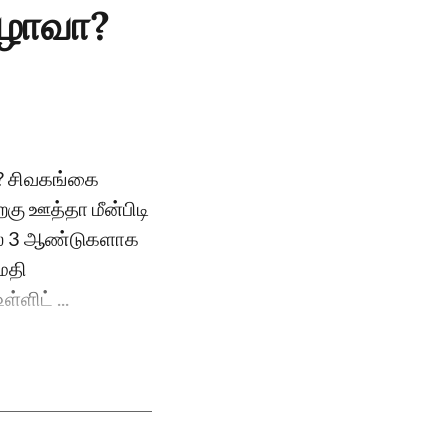
ிழாவா?
வா? சிவகங்கை
றகு ஊத்தா மீன்பிடி
ல் 3 ஆண்டுகளாக
ுமதி
்ளிட் ...