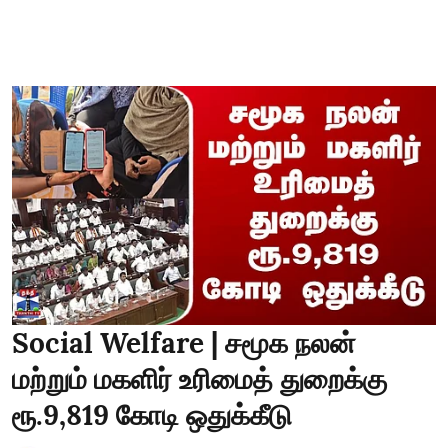
Social Welfare | சமூக நலன்
மற்றும் மகளிர் உரிமைத் துறைக்கு
ரூ.9,819 கோடி ஒதுக்கீடு