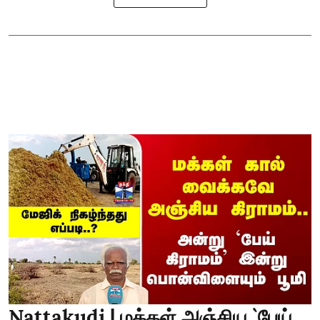
Nattakudi | மக்கள் அஞ்சிய `பேய்