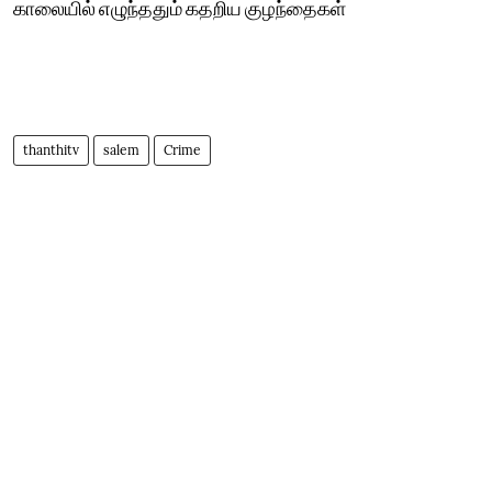
காலையில் எழுந்ததும் கதறிய குழந்தைகள்
thanthitv
salem
Crime