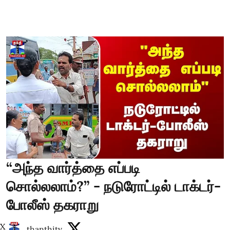
“அந்த வார்த்தை எப்படி
சொல்லலாம்?” - நடுரோட்டில் டாக்டர்-
போலீஸ் தகராறு
X
thanthitv