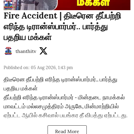
Fire Accident | திடீரென தீப்பற்றி
எரிந்த டிரான்ஸ்பார்மர்.. பார்த்து
பதறிய மக்கள்
thanthitv
Published on
:
05 Aug 2026, 1:43 pm
திடீரென தீப்பற்றி எரிந்த டிரான்ஸ்பார்மர்.. பார்த்து
பதறிய மக்கள்
தீப்பற்றி எரிந்த டிரான்ஸ்பார்மர் - மின்தடை நாமக்கல்
மாவட்டம் மல்லசமுத்திரம் அருகே, மின்மாற்றியில்
ஏற்பட்ட ஆயில் கசிவால் பயங்கர தீ விபத்து ஏற்பட்டது.
Read More