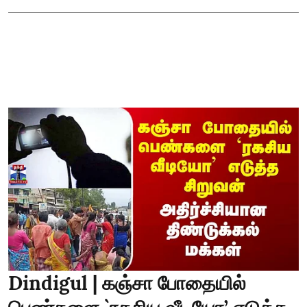
Dindigul | கஞ்சா போதையில்