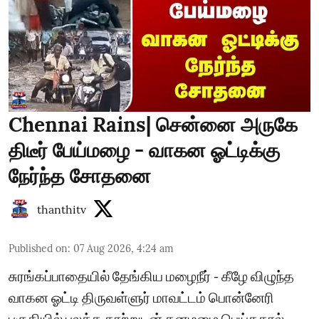
Chennai Rains| சென்னை அருகே
திடீர் பேய்மழை - வாகன ஓட்டிக்கு
நேர்ந்த சோதனை
thanthitv
Published on
:
07 Aug 2026, 4:24 am
சுரங்கப்பாதையில் தேங்கிய மழைநீர் - கீழே விழுந்த
வாகன ஓட்டி திருவள்ளுர் மாவட்டம் பொன்னேரி
பகுதியில் பலத்த காற்றுடன் கனமழை பெய்ததால்,