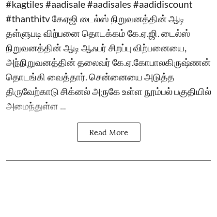
#kagtiles #aadisale #aadisales #aadidiscount
#thanthitv கேஏஜி டைல்ஸ் நிறுவனத்தின் ஆடி
தள்ளுபடி விற்பனை தொடக்கம் கே.ஏ.ஜி. டைல்ஸ்
நிறுவனத்தின் ஆடி ஆஃபர் சிறப்பு விற்பனையை,
அந்நிறுவனத்தின் தலைவர் கே.ஏ.கோபாலகிருஷ்ணன்
தொடங்கி வைத்தார். சென்னையை அடுத்த
திருவேற்காடு சிக்னல் அருகே உள்ள நூம்பல் பகுதியில்
அமைந்துள்ள ...
Read More