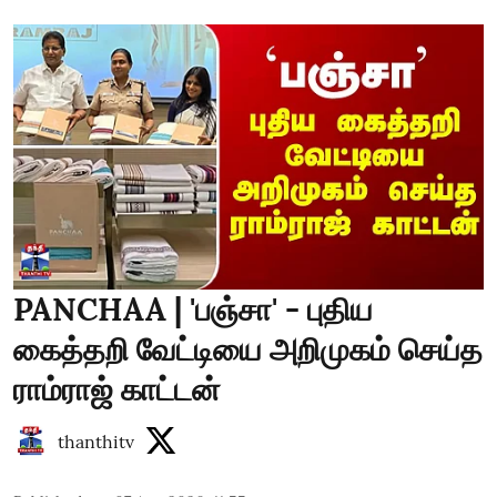
PANCHAA | 'பஞ்சா' - புதிய
கைத்தறி வேட்டியை அறிமுகம் செய்த
ராம்ராஜ் காட்டன்
thanthitv