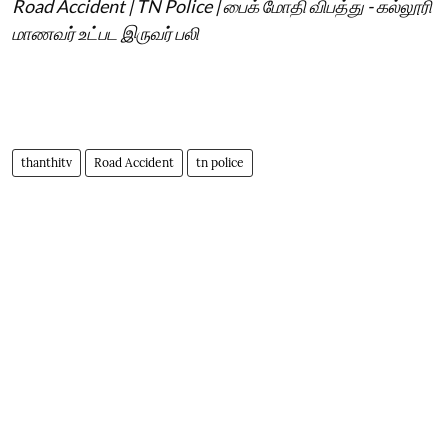
Road Accident | TN Police | பைக் மோதி விபத்து - கல்லூரி
மாணவர் உட்பட இருவர் பலி
thanthitv
Road Accident
tn police