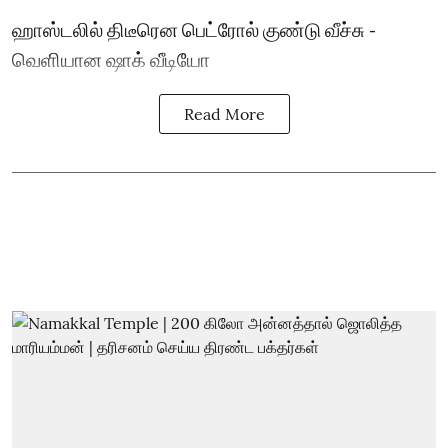
ஹாஸ்டலில் திடீரென பெட்ரோல் குண்டு வீச்சு -
வெளியான ஷாக் வீடியோ
Read More