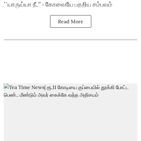
``யாருய்யா நீ..’’ - கோவையே பதறிய சம்பவம்
Read More