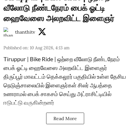
வீலோடு நீண்டநேரம் பைக் ஓட்டி
ஹைவேஸை அலறவிட்ட இளைஞர்
thanthitv
Published on
:
10 Aug 2026, 4:13 am
Tiruppur | Bike Ride | ஒற்றை வீலோடு நீண்டநேரம்
பைக் ஓட்டி ஹைவேஸை அலறவிட்ட இளைஞர்
திருப்பூர் மாவட்டம் தெக்கலூர் பகுதியில் உள்ள தேசிய
நெடுஞ்சாலையில் இளைஞர்கள் சிலர் ஆபத்தை
உணராமல் பைக் சாகசம் செய்து அட்ராசிட்டியில்
ஈடுபட்டு வருகின்றனர்
Read More