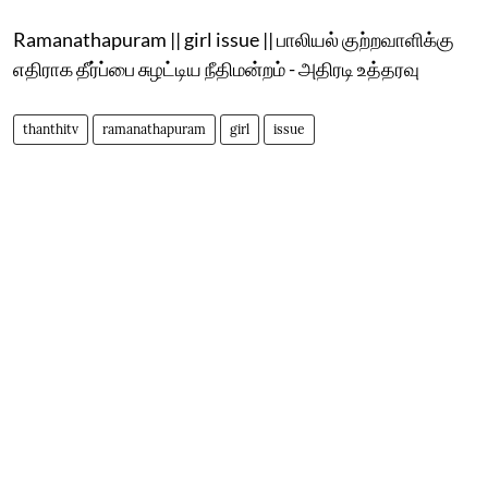
Ramanathapuram || girl issue || பாலியல் குற்றவாளிக்கு
எதிராக தீர்ப்பை சுழட்டிய நீதிமன்றம் - அதிரடி உத்தரவு
thanthitv
ramanathapuram
girl
issue