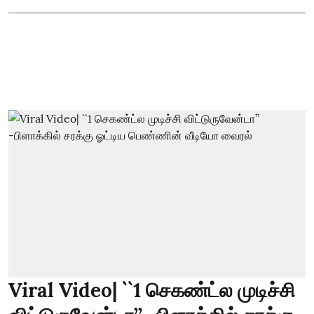
Viral Video| ``1 செகண்ட்ல முடிச்சி