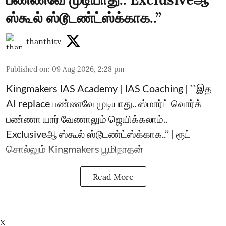
ஸ்கூல் ஸ்டூடண்ட்ஸ்க்காக..’’
thanthitv
Published on
:
09 Aug 2026, 2:28 pm
Kingmakers IAS Academy | IAS Coaching | ``இத
AI replace பண்ணவே முடியாது.. ஸ்மார்ட் வொர்க்
பண்ணா யார் வேணாலும் ஜெயிக்கலாம்..
Exclusiveஆ ஸ்கூல் ஸ்டூடண்ட்ஸ்க்காக..’’ | ரூட்
சொல்லும் Kingmakers பூமிநாதன்
Read More
X