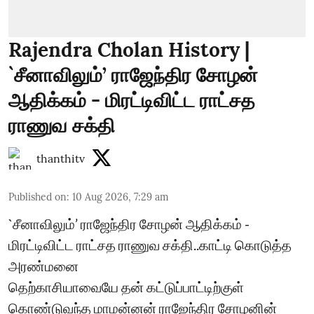
Rajendra Cholan History |
`சீனாவிலும்’ ராஜேந்திர சோழன்
ஆதிக்கம் - மிரட்டிவிட்ட ராட்சத
ராணுவ சக்தி
thanthitv
Published on
:
10 Aug 2026, 7:29 am
`சீனாவிலும்’ ராஜேந்திர சோழன் ஆதிக்கம் -
மிரட்டிவிட்ட ராட்சத ராணுவ சக்தி..காட்டி கொடுத்த
அரண்மனை
தெற்காசியாவையே தன் கட்டுப்பாட்டிற்குள்
கொண்டுவந்த மாமன்னன் ராஜேந்திர சோழனின்