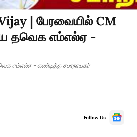
ijay | பேரவையில் CM
ிய தவெக எம்எல்ஏ -
ெக எம்எல்ஏ - கண்டித்த சபாநாயகர்
Follow Us