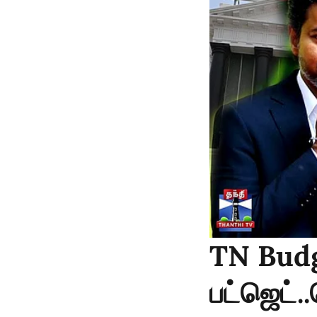
TN Budg
பட்ஜெட்