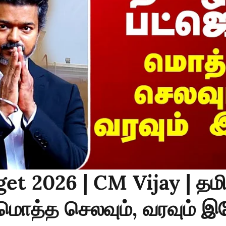
et 2026 | CM Vijay | தம
..மொத்த செலவும், வரவும் 