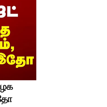
ிழக
இதோ