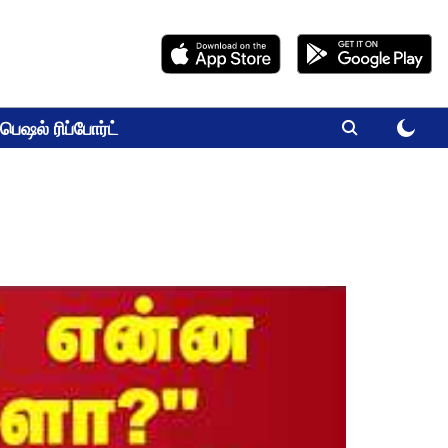
பெஷல் ரிப்போர்ட்