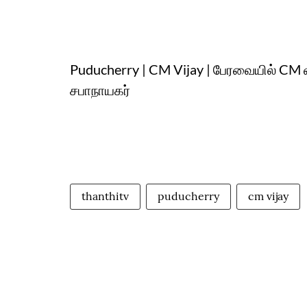
Puducherry | CM Vijay | பேரவையில் CM 
சபாநாயகர்
thanthitv
puducherry
cm vijay