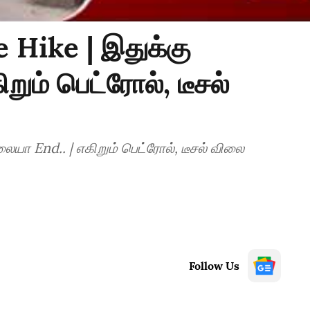
e Hike | இதுக்கு
றும் பெட்ரோல், டீசல்
ையா End.. | எகிறும் பெட்ரோல், டீசல் விலை
Follow Us