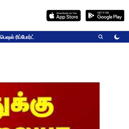
பெஷல் ரிப்போர்ட்