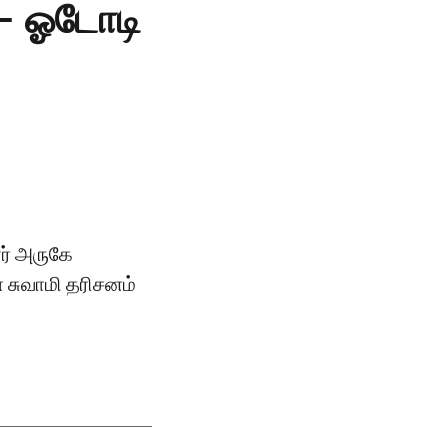
 - ஓடோடி
ர் அருகே
் சுவாமி தரிசனம்