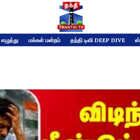
எழுத்து
மக்கள் மன்றம்
தந்தி டிவி DEEP DIVE
ஸ்