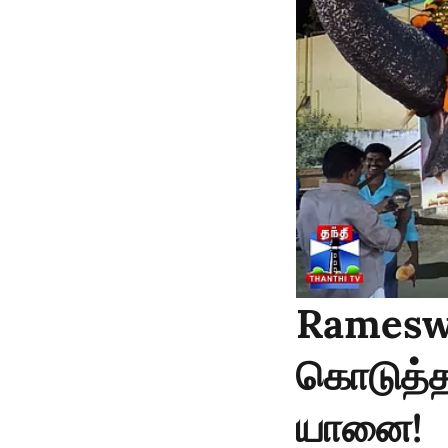
Rameswa
கொடுத்த 
யானை!