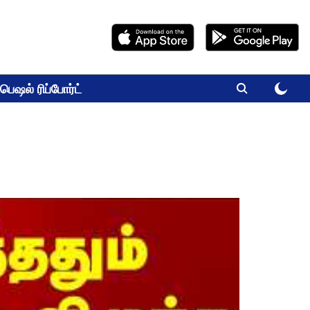
பெஷல் ரிப்போர்ட்