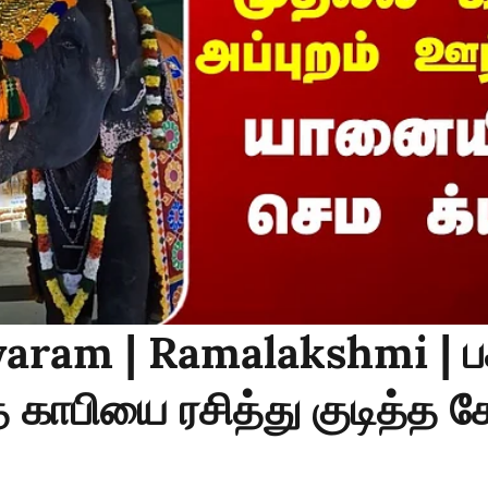
ram | Ramalakshmi | பக
காபியை ரசித்து குடித்த க