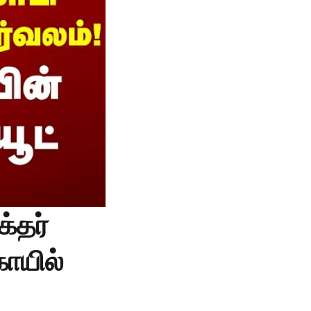
்தர்
ோயில்