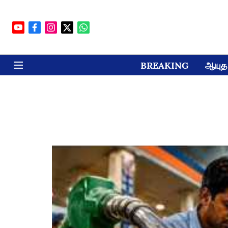
BREAKING
ஆயுத 