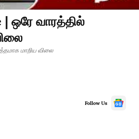
 | ஒரே வாரத்தில்
விலை
மொத்தமாக மாறிய விலை
Follow Us