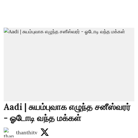
Aadi | சுயம்புவாக எழுந்த சனீஸ்வரர்
- ஓடோடி வந்த மக்கள்
thanthitv