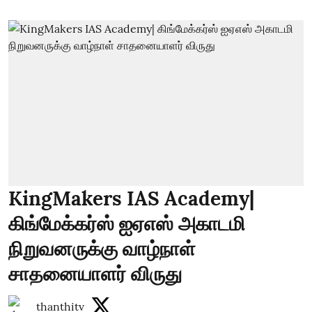
KingMakers IAS Academy|
கிங்மேக்கர்ஸ் ஐஏஎஸ் அகாடமி
நிறுவனருக்கு வாழ்நாள்
சாதனையாளர் விருது
thanthitv