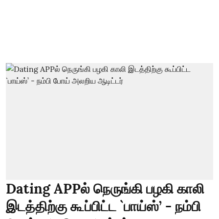
Dating APPல் நெருங்கி பழகி காலி
இடத்திற்கு கூப்பிட்ட `பாய்ஸ்’ - நம்பி