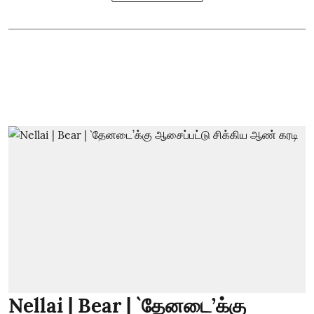
Nellai | Bear | `தேனடை’க்கு