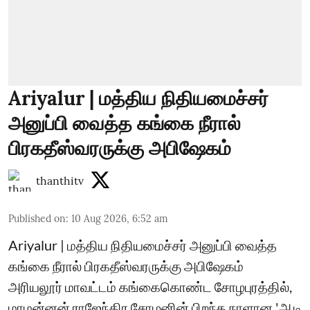
Ariyalur | மத்திய நிதியமைச்சர்
அனுப்பி வைத்த கங்கை நீரால்
பிரகதீஸ்வரருக்கு அபிஷேகம்
thanthitv
Published on
:
10 Aug 2026, 6:52 am
Ariyalur | மத்திய நிதியமைச்சர் அனுப்பி வைத்த
கங்கை நீரால் பிரகதீஸ்வரருக்கு அபிஷேகம்
அரியலூர் மாவட்டம் கங்கைகொண்ட சோழபுரத்தில்,
மாமன்னன் ராஜேந்திர சோழனின் பிறந்த நாளான 'ஆடி