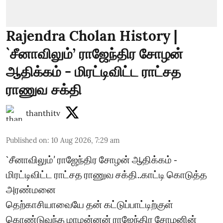
Rajendra Cholan History |
`சீனாவிலும்’ ராஜேந்திர சோழன்
ஆதிக்கம் - மிரட்டிவிட்ட ராட்சத
ராணுவ சக்தி
thanthitv
Published on
:
10 Aug 2026, 7:29 am
`சீனாவிலும்’ ராஜேந்திர சோழன் ஆதிக்கம் -
மிரட்டிவிட்ட ராட்சத ராணுவ சக்தி..காட்டி கொடுத்த
அரண்மனை
தெற்காசியாவையே தன் கட்டுப்பாட்டிற்குள்
கொண்டுவந்த மாமன்னன் ராஜேந்திர சோழனின்