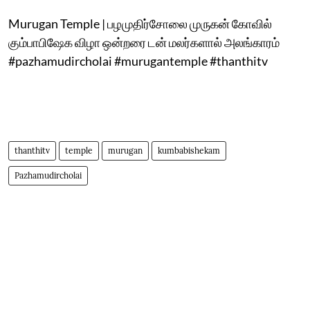
Murugan Temple | பழமுதிர்சோலை முருகன் கோவில்
கும்பாபிஷேக விழா ஒன்றரை டன் மலர்களால் அலங்காரம்
#pazhamudircholai #murugantemple #thanthitv
thanthitv
temple
murugan
kumbabishekam
Pazhamudircholai