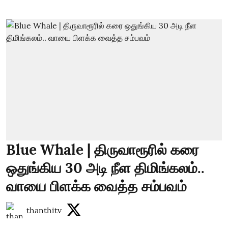
Blue Whale | திருவாரூரில் கரை
ஒதுங்கிய 30 அடி நீள திமிங்கலம்..
வாயை பிளக்க வைத்த சம்பவம்
thanthitv