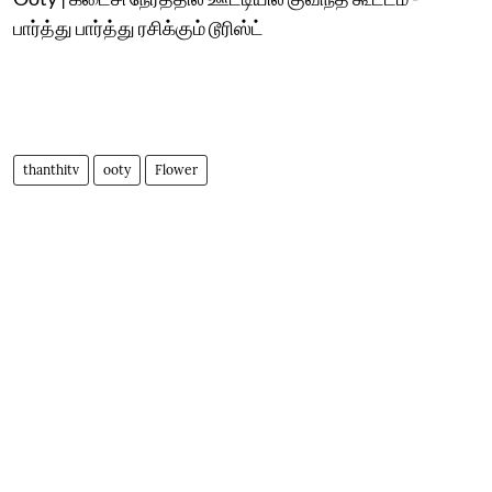
பார்த்து பார்த்து ரசிக்கும் டூரிஸ்ட்
thanthitv
ooty
Flower