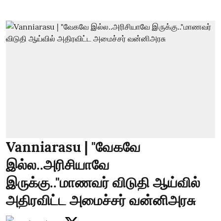
Vanniarasu | "வேகவே
இல்ல..அரிசியாவே
இருக்கு.."மாணவர் விடுதி ஆய்வில்
அதிரவிட்ட அமைச்சர் வன்னிஅரசு