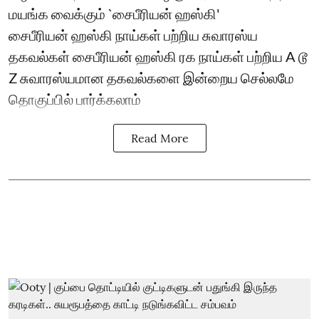
மயங்க வைக்கும் `சைபீரியன் ஹஸ்கி'
சைபீரியன் ஹஸ்கி நாய்கள் பற்றிய சுவாரஸ்ய
தகவல்கள் சைபீரியன் ஹஸ்கி ரக நாய்கள் பற்றிய A டூ
Z சுவாரஸ்யமான தகவல்களை இன்றைய செல்லமே
தொகுப்பில் பார்க்கலாம்
Read More