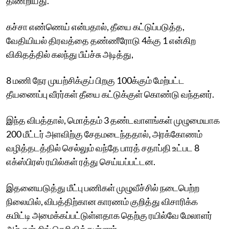
திணறியது.
கச்சா எண்ணெய் என்பதால், தீயை கட்டுப்படுத்த,
வேதியியல் திரவத்தை தண்ணீரோடு 4க்கு 1 என்கிற
விகிதத்தில் கலந்து பீய்ச்சு அடித்து,
8 மணி நேர முயற்சிக்குப் பிறகு 100க்கும் மேற்பட்ட
தீயணைப்பு வீரர்கள் தீயை கட்டுக்குள் கொண்டு வந்தனர்.
இந்த விபத்தால், மொத்தம் 3 தண்டவாளங்கள் முழுமையாக
200 மீட்டர் அளவிற்கு சேதமடைந்ததால், அரக்கோணம்
வழித்தடத்தில் செல்லும் வந்தே பாரத் சதாப்தி உட்பட 8
எக்ஸ்பிரஸ் ரயில்கள் ரத்து செய்யப்பட்டன.
இதனையடுத்து மீட்பு பணிகள் முழுவீச்சில் நடைபெற்ற
நிலையில், விபத்திற்கான காரணம் குறித்து விசாரிக்க
கமிட்டி அமைக்கப்பட்டுள்ளதாக தெற்கு ரயில்வே மேலாளர்
ஆர்.என் சிங் தெரிவித்துள்ளார்.