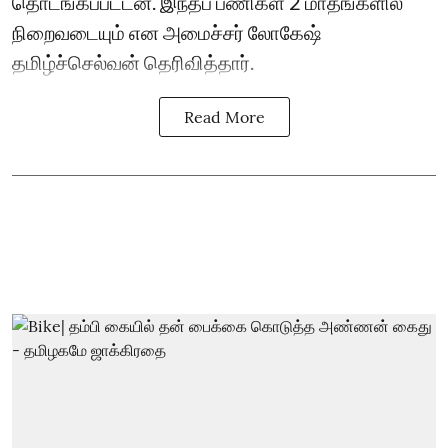
தொடங்கப்பட்டன. இந்தப் பணிகள் 2 மாதங்களில்
நிறைவடையும் என அமைச்சர் லோகேஷ்
தமிழ்ச்செல்வன் தெரிவித்தார்.
Read More