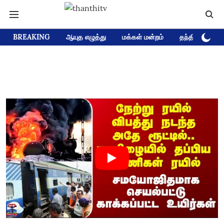
BREAKING
ஆயுத எழுத்து
மக்கள் மன்றம்
தந்தி டிவி D