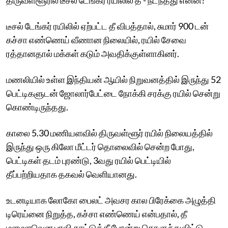
டீசல் டேங்கர் ரயிலில் ஏற்பட்ட தீ விபத்தால், சுமார் 900 டன்
கச்சா எண்ணெய் வீணான நிலையில், ரயில் சேவை
ரத்தானதால் மக்கள் கடும் அவதிக்குள்ளாகினர்.
மணலியில் உள்ள இந்தியன் ஆயில் நிறுவனத்தில் இருந்து 52
பெட்டிகளுடன் ஜோலார்பேட்டை நோக்கி சரக்கு ரயில் சென்று
கொண்டிருந்தது.
காலை 5.30 மணியளவில் திருவள்ளூர் ரயில் நிலையத்தில்
இருந்து ஒரு கிலோ மீட்டர் தொலைவில் சென்ற போது,
பெட்டிகள் தடம் புரண்டு, 3வது ரயில் பெட்டியில்
தீப்பற்றியதாக தகவல் வெளியானது.
உடனடியாக லோகோ பைலட் அவசர கால பிரேக்கை அழுத்தி
டிரெய்னை நிறுத்த, கச்சா எண்ணெய் என்பதால், தீ
மளமளவென பரவி காட்டுத்தீ போன்று கொளுந்துவிட்டு