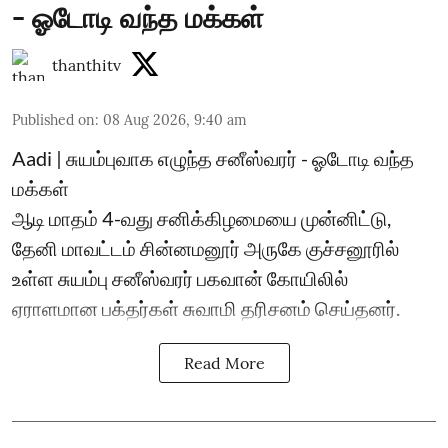
- ஓடோடி வந்த மக்கள்
thanthitv
Published on
:
08 Aug 2026, 9:40 am
Aadi | சுயம்புவாக எழுந்த சனீஸ்வரர் - ஓடோடி வந்த
மக்கள்
ஆடி மாதம் 4-வது சனிக்கிழமையை முன்னிட்டு,
தேனி மாவட்டம் சின்னமனூர் அருகே குச்சனூரில்
உள்ள சுயம்பு சனீஸ்வரர் பகவான் கோயிலில்
ஏராளமான பக்தர்கள் சுவாமி தரிசனம் செய்தனர்.
Read More