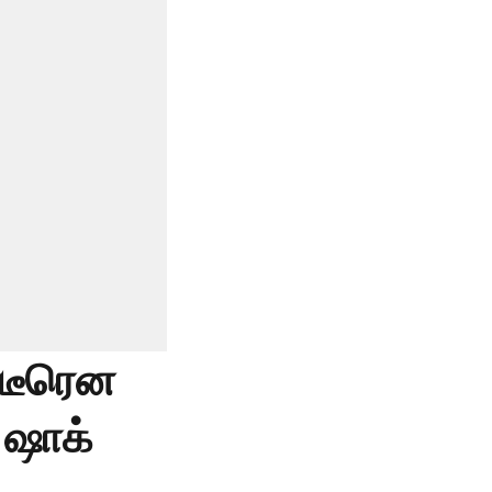
ிடீரென
 ஷாக்