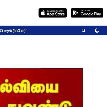
பெஷல் ரிப்போர்ட்