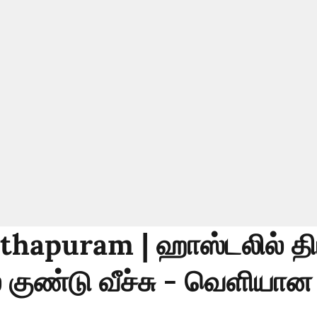
hapuram | ஹாஸ்டலில் த
் குண்டு வீச்சு - வெளியான