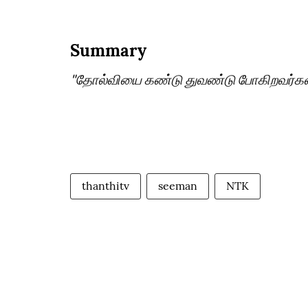
Summary
"தோல்வியை கண்டு துவண்டு போகிறவர்கள் 
thanthitv
seeman
NTK