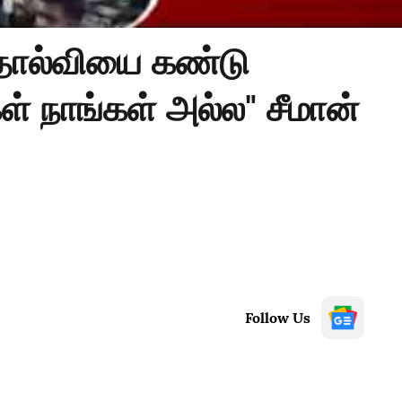
ோல்வியை கண்டு
் நாங்கள் அல்ல" சீமான்
Follow Us