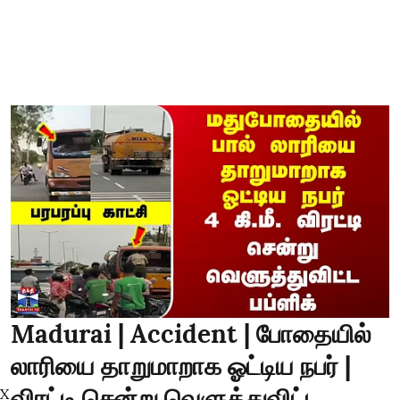
Madurai | Accident | போதையில்
லாரியை தாறுமாறாக ஓட்டிய நபர் |
விரட்டி சென்று வெளுத்துவிட்ட
X