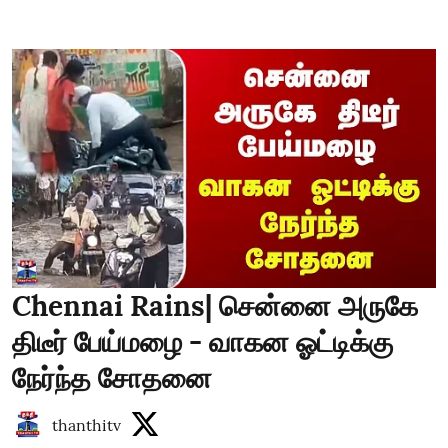
Chennai Rains| சென்னை அருகே
திடீர் பேய்மழை - வாகன ஓட்டிக்கு
நேர்ந்த சோதனை
thanthitv