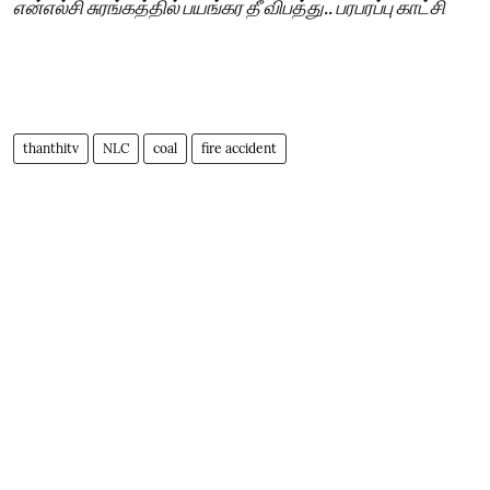
என்எல்சி சுரங்கத்தில் பயங்கர தீ விபத்து.. பரபரப்பு காட்சி
thanthitv
NLC
coal
fire accident