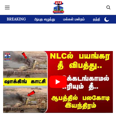
BREAKING
ஆயுத எழுத்து
மக்கள் மன்றம்
தந்தி டிவி D