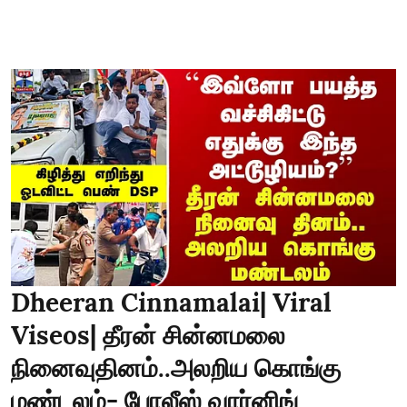
Dheeran Cinnamalai| Viral
Viseos| தீரன் சின்னமலை
நினைவுதினம்..அலறிய கொங்கு
மண்டலம்- போலீஸ் வார்னிங்