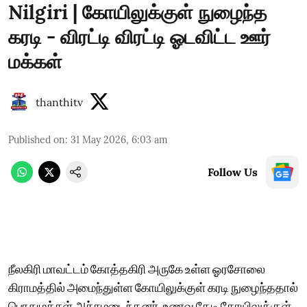
Nilgiri | கோயிலுக்குள் நுழைந்த
கரடி - விரட்டி விரட்டி ஓடவிட்ட ஊர்
மக்கள்
thanthitv
Published on
:
31 May 2026, 6:03 am
Follow Us
நீலகிரி மாவட்டம் கோத்தகிரி அருகே உள்ள ஓரசோலை
கிராமத்தில் அமைந்துள்ள கோயிலுக்குள் கரடி நுழைந்ததால்
பொதுமக்கள் அச்சமடைந்தனர். உணவு தேடி கோயிலுக்குள்