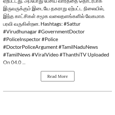
ஏற்பட்டது. அப்போது பேசிய வார்த்தை தொடர்பாக
இருவருக்கும் இடையே தகராறு ஏற்பட்ட நிலையில்,
இந்த காட்சிகள் சமூக வலைதளங்களில் வேகமாக
பரவி வருகின்றன. Hashtags: #Sattur
#Virudhunagar #GovernmentDoctor
#PoliceInspector #Police
#DoctorPoliceArgument #TamilNaduNews
#TamilNews #ViralVideo #ThanthiTV Uploaded
On 04.0 ...
Read More