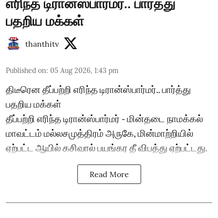
எரிந்த டிரான்ஸ்பார்மர்.. பார்த்து
பதறிய மக்கள்
thanthitv
Published on
:
05 Aug 2026, 1:43 pm
திடீரென தீப்பற்றி எரிந்த டிரான்ஸ்பார்மர்.. பார்த்து
பதறிய மக்கள்
தீப்பற்றி எரிந்த டிரான்ஸ்பார்மர் - மின்தடை நாமக்கல்
மாவட்டம் மல்லசமுத்திரம் அருகே, மின்மாற்றியில்
ஏற்பட்ட ஆயில் கசிவால் பயங்கர தீ விபத்து ஏற்பட்டது.
Read More