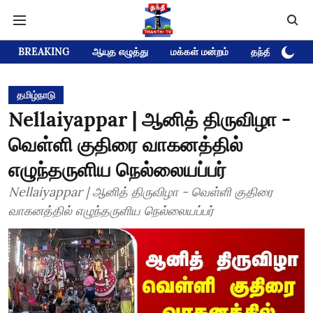
BREAKING
ஆயுத எழுத்து
மக்கள் மன்றம்
தந்தி டிவி D
தமிழ்நாடு
Nellaiyappar | ஆனித் திருவிழா -
வெள்ளி குதிரை வாகனத்தில்
எழுந்தருளிய நெல்லையப்பர்
Nellaiyappar | ஆனித் திருவிழா - வெள்ளி குதிரை
வாகனத்தில் எழுந்தருளிய நெல்லையப்பர்