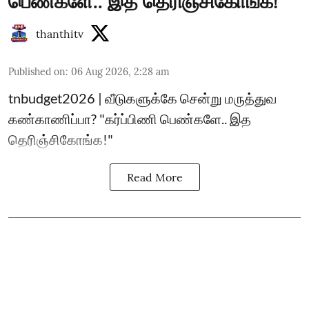
பெண்களே.. இத தெரிஞ்சிகோங்க!"
thanthitv
Published on
:
06 Aug 2026, 2:28 am
tnbudget2026 | வீடுகளுக்கே சென்று மருத்துவ
கண்காணிப்பா? "கர்ப்பிணி பெண்களே.. இத
தெரிஞ்சிகோங்க!"
Read More