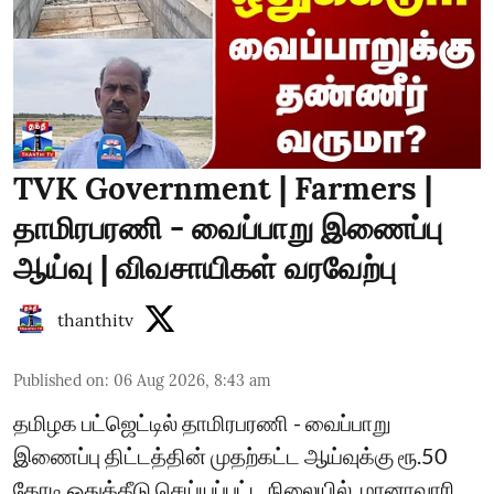
TVK Government | Farmers |
தாமிரபரணி - வைப்பாறு இணைப்பு
ஆய்வு | விவசாயிகள் வரவேற்பு
thanthitv
Published on
:
06 Aug 2026, 8:43 am
தமிழக பட்ஜெட்டில் தாமிரபரணி - வைப்பாறு
இணைப்பு திட்டத்தின் முதற்கட்ட ஆய்வுக்கு ரூ.50
கோடி ஒதுக்கீடு செய்யப்பட்ட நிலையில், மானாவாரி