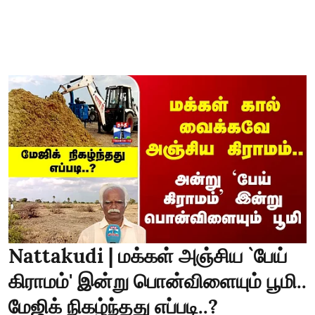
Nattakudi | மக்கள் அஞ்சிய `பேய்
கிராமம்' இன்று பொன்விளையும் பூமி..
மேஜிக் நிகழ்ந்தது எப்படி..?