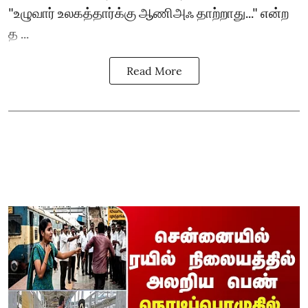
"உழுவார் உலகத்தார்க்கு ஆணிஅஃ தாற்றாது..." என்ற
த ...
Read More