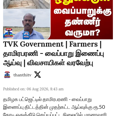
TVK Government | Farmers |
தாமிரபரணி - வைப்பாறு இணைப்பு
ஆய்வு | விவசாயிகள் வரவேற்பு
thanthitv
Published on
:
06 Aug 2026, 8:43 am
தமிழக பட்ஜெட்டில் தாமிரபரணி - வைப்பாறு
இணைப்பு திட்டத்தின் முதற்கட்ட ஆய்வுக்கு ரூ.50
கோடி ஒதுக்கீடு செய்யப்பட்ட நிலையில், மானாவாரி