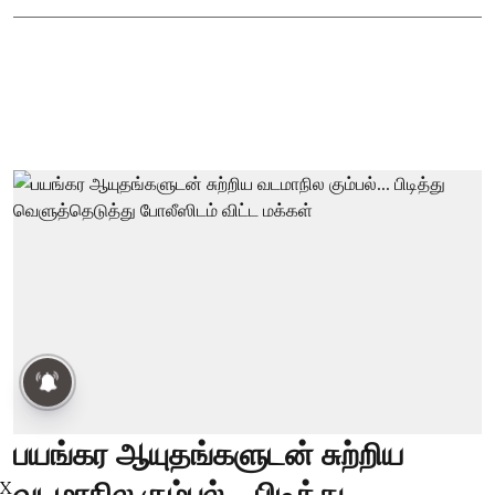
பயங்கர ஆயுதங்களுடன் சுற்றிய
வடமாநில கும்பல்... பிடித்து
X