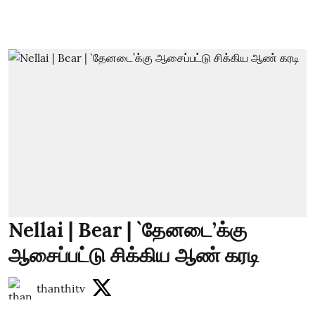
Nellai | Bear | `தேனடை’க்கு
ஆசைப்பட்டு சிக்கிய ஆண் கரடி
thanthitv