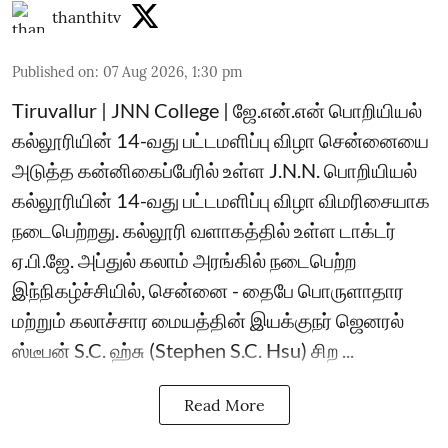
thanthitv
Published on
:
07 Aug 2026, 1:30 pm
Tiruvallur | JNN College | ஜே.என்.என் பொறியியல்
கல்லூரியின் 14-வது பட்டமளிப்பு விழா சென்னையை
அடுத்த கன்னிகைப்பேரில் உள்ள J.N.N. பொறியியல்
கல்லூரியின் 14-வது பட்டமளிப்பு விழா விமரிசையாக
நடைபெற்றது. கல்லூரி வளாகத்தில் உள்ள டாக்டர்
ஏ.பி.ஜே. அப்துல் கலாம் அரங்கில் நடைபெற்ற
இந்நிகழ்ச்சியில், சென்னை - தைபே பொருளாதார
மற்றும் கலாச்சார மையத்தின் இயக்குநர் ஜெனரல்
ஸ்டீபன் S.C. ஹ்சு (Stephen S.C. Hsu) சிற ...
Read More