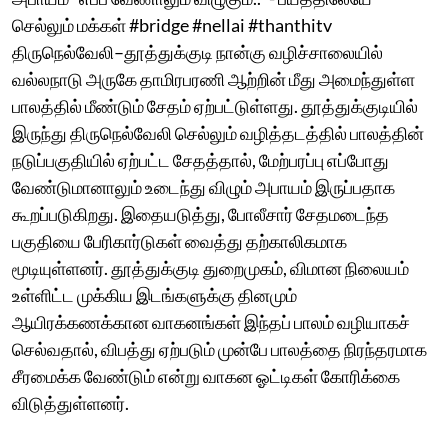
செல்லும் மக்கள் #bridge #nellai #thanthitv
திருநெல்வேலி–தூத்துக்குடி நான்கு வழிச்சாலையில்
வல்லநாடு அருகே தாமிரபரணி ஆற்றின் மீது அமைந்துள்ள
பாலத்தில் மீண்டும் சேதம் ஏற்பட்டுள்ளது. தூத்துக்குடியில்
இருந்து திருநெல்வேலி செல்லும் வழித்தடத்தில் பாலத்தின்
நடுப்பகுதியில் ஏற்பட்ட சேதத்தால், மேற்பரப்பு எப்போது
வேண்டுமானாலும் உடைந்து விழும் அபாயம் இருப்பதாக
கூறப்படுகிறது. இதையடுத்து, போலீசார் சேதமடைந்த
பகுதியை பேரிகார்டுகள் வைத்து தற்காலிகமாக
மூடியுள்ளனர். தூத்துக்குடி துறைமுகம், விமான நிலையம்
உள்ளிட்ட முக்கிய இடங்களுக்கு தினமும்
ஆயிரக்கணக்கான வாகனங்கள் இந்தப் பாலம் வழியாகச்
செல்வதால், விபத்து ஏற்படும் முன்பே பாலத்தை நிரந்தரமாக
சீரமைக்க வேண்டும் என்று வாகன ஓட்டிகள் கோரிக்கை
விடுத்துள்ளனர்.