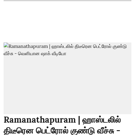
Ramanathapuram | ஹாஸ்டலில்
திடீரென பெட்ரோல் குண்டு வீச்சு -