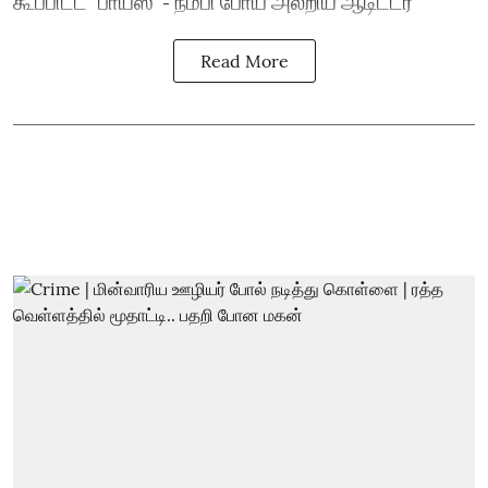
கூப்பிட்ட `பாய்ஸ்’ - நம்பி போய் அலறிய ஆடிட்டர்
Read More