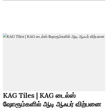
KAG Tiles | KAG டைல்ஸ்
ஷோரூம்களில் ஆடி ஆஃபர் விற்பனை