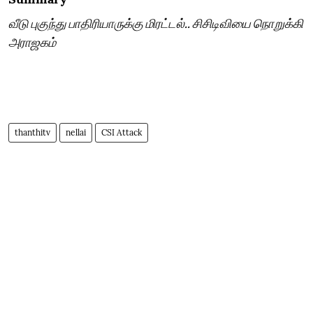
வீடு புகுந்து பாதிரியாருக்கு மிரட்டல்.. சிசிடிவியை நொறுக்கி
அராஜகம்
thanthitv
nellai
CSI Attack