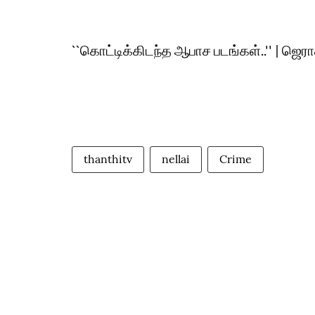
``கொட்டிக்கிடந்த ஆபாச படங்கள்..'' | ஜெ
thanthitv
nellai
Crime