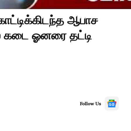
கொட்டிக்கிடந்த ஆபாச
்ஸ் கடை ஓனரை தட்டி
Follow Us