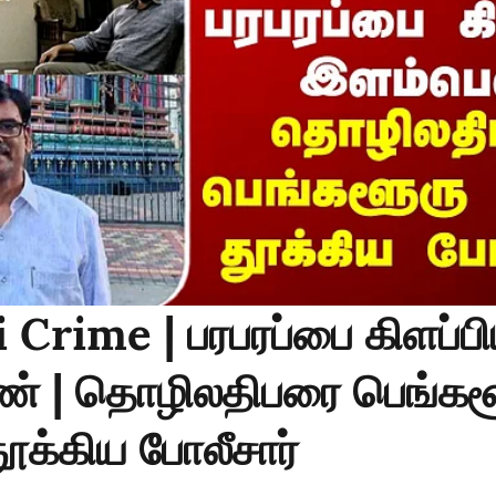
Crime | பரபரப்பை கிளப்ப
் | தொழிலதிபரை பெங்கள
ூக்கிய போலீசார்