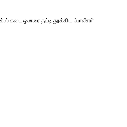
ராக்ஸ் கடை ஓனரை தட்டி தூக்கிய போலீசார்