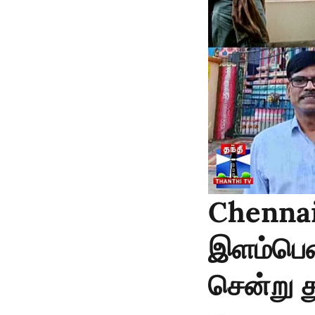
Chennai 
இளம்பெண
சென்று த