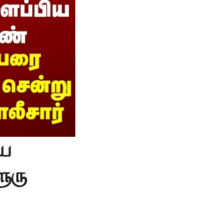
ிய
ூரு