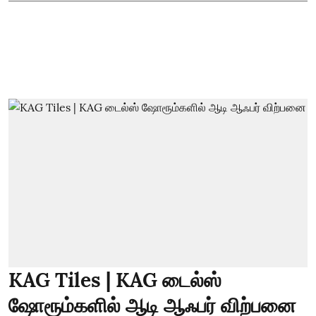
KAG Tiles | KAG டைல்ஸ்
ஷோரூம்களில் ஆடி ஆஃபர் விற்பனை