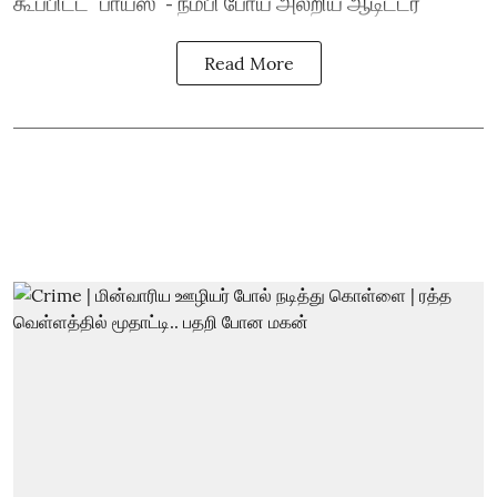
கூப்பிட்ட `பாய்ஸ்’ - நம்பி போய் அலறிய ஆடிட்டர்
Read More