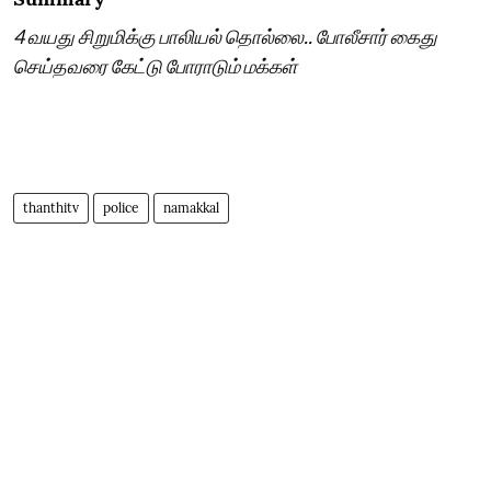
4 வயது சிறுமிக்கு பாலியல் தொல்லை.. போலீசார் கைது
செய்தவரை கேட்டு போராடும் மக்கள்
thanthitv
police
namakkal