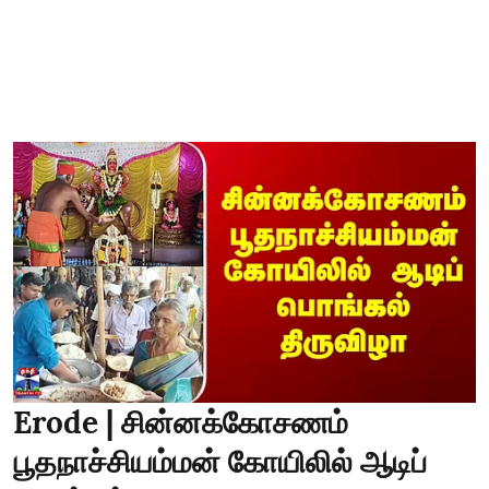
Erode | சின்னக்கோசணம்
பூதநாச்சியம்மன் கோயிலில் ஆடிப்