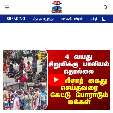
BREAKING
ஆயுத எழுத்து
மக்கள் மன்றம்
தந்தி டிவி D