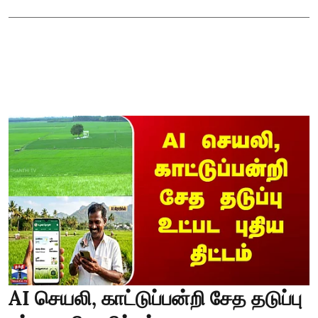
AI செயலி, காட்டுப்பன்றி சேத தடுப்பு