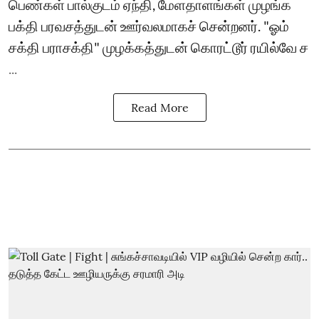
பெண்கள் பால்குடம் ஏந்தி, மேளதாளங்கள் முழங்க
பக்தி பரவசத்துடன் ஊர்வலமாகச் சென்றனர். "ஓம்
சக்தி பராசக்தி" முழக்கத்துடன் கொரட்டூர் ரயில்வே ச
...
Read More