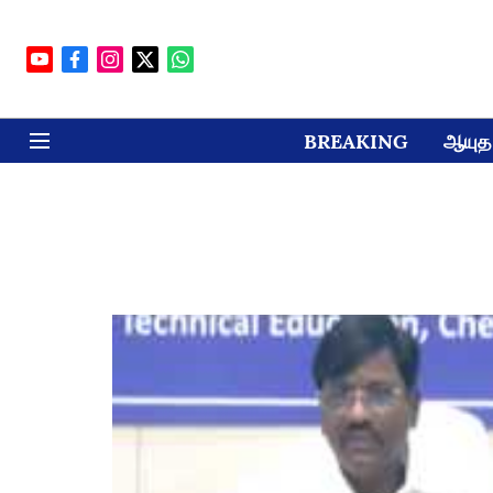
BREAKING
ஆயுத 