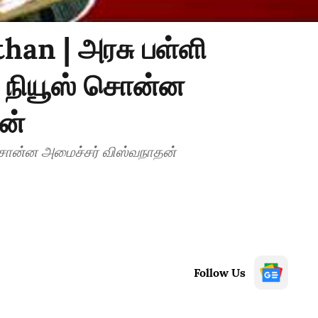
han | அரசு பள்ளி
் நியூஸ் சொன்ன
ன்
ளுக்கு குட் நியூஸ் சொன்ன அமைச்சர் விஸ்வநாதன்
Follow Us