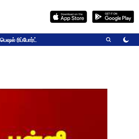
பெஷல் ரிப்போர்ட்