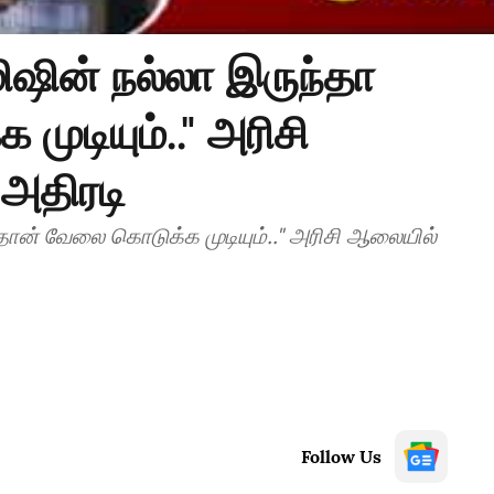
ிஷின் நல்லா இருந்தா
ுடியும்.." அரிசி
அதிரடி
 தான் வேலை கொடுக்க முடியும்.." அரிசி ஆலையில்
Follow Us