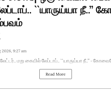
ேப்டாப்.. ``யாருய்யா நீ..’’
்பவம்
 2026, 9:27 am
ட்டர்.. மறு கையில் லேப்டாப்.. ``யாருய்யா நீ..’’ - கோவ
Read More