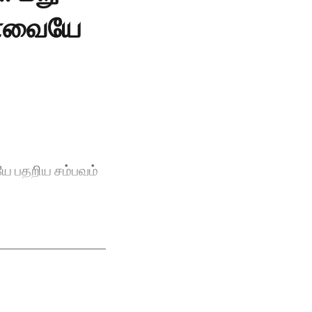
 கோவையே
ையே பதறிய சம்பவம்