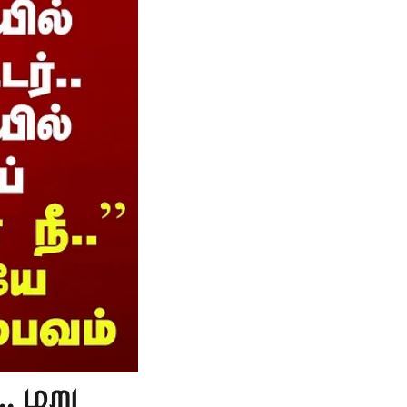
. மறு