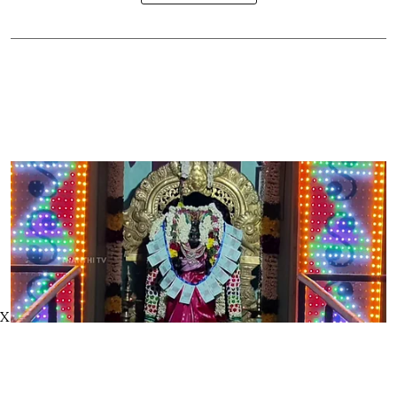
X
ஆடித் திருவிழா - தலையில்