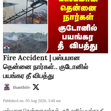
Fire Accident | பஸ்பமான
தென்னை நார்கள்.. குடோனில்
பயங்கர தீ விபத்து
thanthitv
Published on
:
05 Aug 2026, 3:48 am
பஸ்பமான தென்னை நார்கள்.. குடோனில் பயங்கர தீ