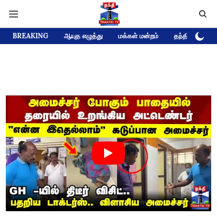
BREAKING
ஆயுத எழுத்து
மக்கள் மன்றம்
தந்தி டிவி D