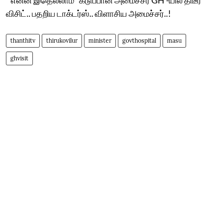
விசிட்.. பதறிய டாக்டர்ஸ்.. விளாசிய அமைச்சர்..!
thanthitv
thirukovilur
minister
govthospital
masu
ghvisit