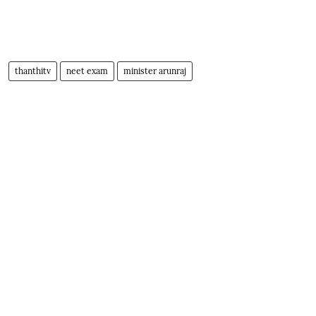
thanthitv
neet exam
minister arunraj