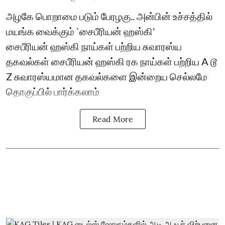
அழகே பொறாமை படும் பேரழகு.. அன்பின் உச்சத்தில்
மயங்க வைக்கும் `சைபீரியன் ஹஸ்கி'
சைபீரியன் ஹஸ்கி நாய்கள் பற்றிய சுவாரஸ்ய
தகவல்கள் சைபீரியன் ஹஸ்கி ரக நாய்கள் பற்றிய A டூ
Z சுவாரஸ்யமான தகவல்களை இன்றைய செல்லமே
தொகுப்பில் பார்க்கலாம்
Read More