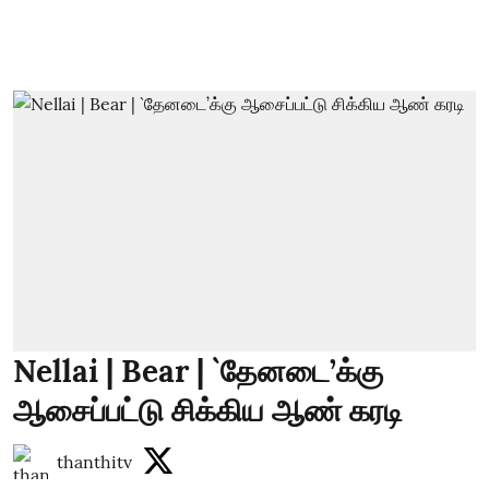
Nellai | Bear | `தேனடை’க்கு
ஆசைப்பட்டு சிக்கிய ஆண் கரடி
thanthitv