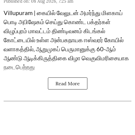
Published on
:
08 Aug 2026, 7:25 am
Villupuram | கையில் வேலுடன் அமர்ந்து மிளகாய்
பொடி அபிஷேகம் செய்து கொண்ட பக்தர்கள்
விழுப்புரம் மாவட்டம் திண்டிவனம் கிடங்கல்
கோட்டையில் உள்ள அன்பகநாயக ஈஸ்வரர் கோயில்
வளாகத்தில், ஆறுமுகப் பெருமானுக்கு 60-ஆம்
ஆண்டு ஆடிக்கிருத்திகை விழா வெகுவிமரிசையாக
நடைபெற்றது
Read More