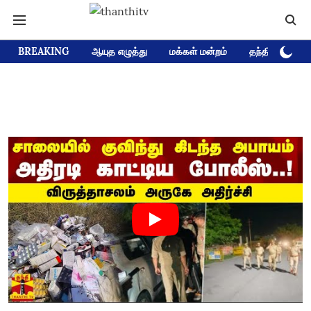
BREAKING
ஆயுத எழுத்து
மக்கள் மன்றம்
தந்தி டிவி D