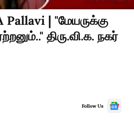
Pallavi | "மேயருக்கு
றனும்.." திரு.வி.க. நகர்
Follow Us