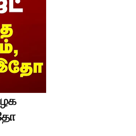
ிழக
இதோ