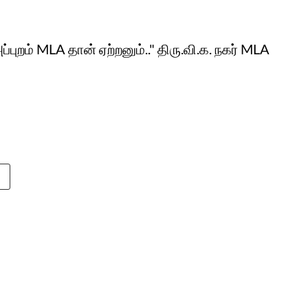
்புறம் MLA தான் ஏற்றனும்.." திரு.வி.க. நகர் MLA