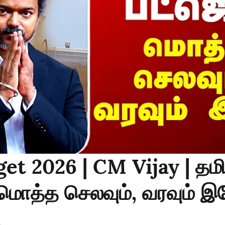
et 2026 | CM Vijay | தம
..மொத்த செலவும், வரவும் 