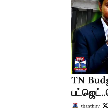
TN Budg
பட்ஜெட்
thanthitv