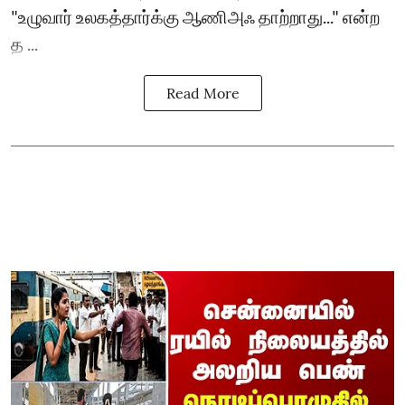
"உழுவார் உலகத்தார்க்கு ஆணிஅஃ தாற்றாது..." என்ற
த ...
Read More