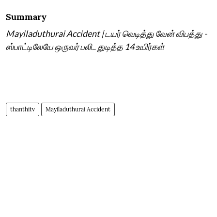
Summary
Mayiladuthurai Accident | டயர் வெடித்து வேன் விபத்து -
ஸ்பாட்டிலேயே ஒருவர் பலி.. துடித்த 14 உயிர்கள்
thanthitv
Mayiladuthurai Accident