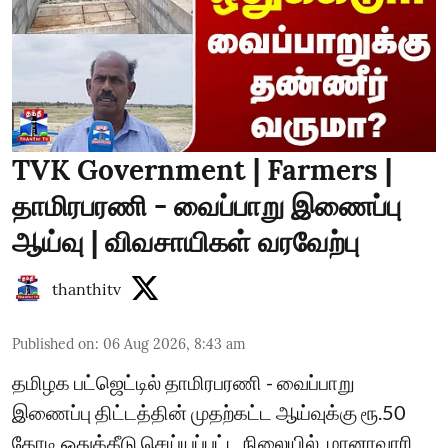
TVK Government | Farmers |
தாமிரபரணி - வைப்பாறு இணைப்பு
ஆய்வு | விவசாயிகள் வரவேற்பு
thanthitv
Published on
:
06 Aug 2026, 8:43 am
தமிழக பட்ஜெட்டில் தாமிரபரணி - வைப்பாறு
இணைப்பு திட்டத்தின் முதற்கட்ட ஆய்வுக்கு ரூ.50
கோடி ஒதுக்கீடு செய்யப்பட்ட நிலையில், மானாவாரி