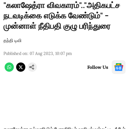
"கலாஷேத்ரா விவகாரம்".."அதிகபட்ச
நடவடிக்கை எடுக்க வேண்டும்" -
முன்னாள் நீதிபதி குழு பரிந்துரை
தந்தி டிவி
Published on
:
07 Aug 2023, 10:07 pm
Follow Us
கலாஷேத்ரா கல்லூரியில் பேராசிரியர் ஹரிபத்மன் உட்பட 4 பேர்