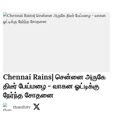
Chennai Rains| சென்னை அருகே
திடீர் பேய்மழை - வாகன ஓட்டிக்கு
நேர்ந்த சோதனை
thanthitv