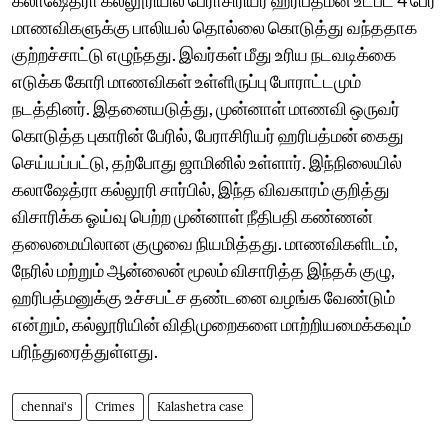
மாணவிகளுக்கு பாலியல் தொல்லை கொடுத்து வந்ததாக
குற்றச்சாட்டு எழுந்தது. இவர்கள் மீது உரிய நடவடிக்கை
எடுக்க கோரி மாணவிகள் உள்ளிருப்பு போராட்டமும்
நடத்தினர். இதனையடுத்து, முன்னாள் மாணவி ஒருவர்
கொடுத்த புகாரின் பேரில், பேராசிரியர் ஹரிபத்மன் கைது
செய்யப்பட்டு, தற்போது ஜாமினில் உள்ளார். இந்நிலையில்
கலாஷேத்ரா கல்லூரி சார்பில், இந்த விவகாரம் குறித்து
விசாரிக்க ஓய்வு பெற்ற முன்னாள் நீதிபதி கண்ணன்
தலைமையிலான குழுவை நியமித்தது. மாணவிகளிடம்,
நேரில் மற்றும் ஆன்லைன் மூலம் விசாரித்த இந்தக் குழு,
ஹரிபத்மனுக்கு உச்சபட்ச தண்டனை வழங்க வேண்டும்
என்றும், கல்லூரியின் விதிமுறைகளை மாற்றியமைக்கவும்
பரிந்துரைத்துள்ளது.
chennai's
Crimes
Kalashetra case