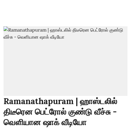
Ramanathapuram | ஹாஸ்டலில்
திடீரென பெட்ரோல் குண்டு வீச்சு -
வெளியான ஷாக் வீடியோ